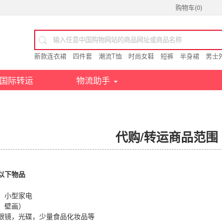
购物车(
0
)
新款连衣裙
四件套
潮流T恤
时尚女鞋
短裤
半身裙
男士
国际转运
物流助手
代购/转运商品范围
以下物品
，小型家电
，壁画）
眼镜，光碟，少量食品化妆品等