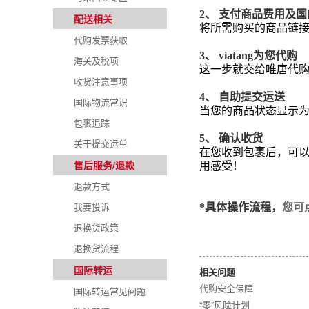
2
、 支付商品费用及国
配送相关
将所需购买的商品链
代购发票获取
3
、
viatang
为您代购
海关及税项
这一步就交给唯唐代
收货注意事项
4
、 自助提交运送
国际物流常识
当您的商品状态显示
包裹追踪
5
、 确认收货
关于提交运单
在您收到包裹后，可
售后服务/退款
用感受！
退款方式
我要投诉
*具体操作流程，
您可
退换货政策
退换货流程
国际转运
相关问题
代购安全保障
国际转运常见问题
“零”风险计划