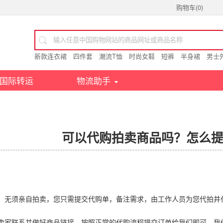
购物车(
0
)
新款连衣裙
四件套
潮流T恤
时尚女鞋
短裤
半身裙
男士
国际转运
物流助手
可以代购拍卖商品吗？怎么
，无须亲自拍卖，您只需提交代购单，备注需求，由工作人员为您代拍并
卖家联系并做好商品链接，按照正常的代购流程提交订单给我们即可，我