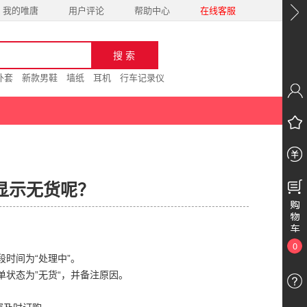
我的唯唐
用户评论
帮助中心
在线客服
外套
新款男鞋
墙纸
耳机
行车记录仪
显示无货呢？
0
时间为“处理中”。
状态为”无货“，并备注原因。