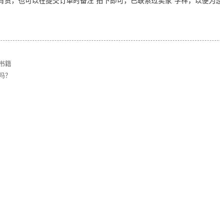
有货，也可以在提交订单时备注”拍下即可，已联系过卖家“字样，以便为
书籍
吗？