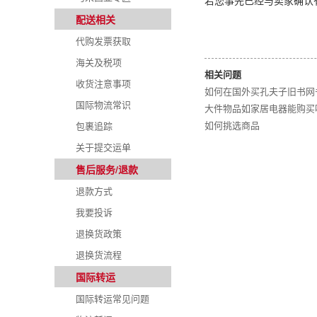
若您事先已经与卖家确认
配送相关
代购发票获取
海关及税项
相关问题
收货注意事项
如何在国外买孔夫子旧书网
国际物流常识
大件物品如家居电器能购买
如何挑选商品
包裹追踪
关于提交运单
售后服务/退款
退款方式
我要投诉
退换货政策
退换货流程
国际转运
国际转运常见问题