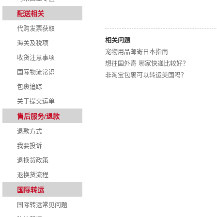
配送相关
代购发票获取
相关问题
海关及税项
宠物用品邮寄日本指南
收货注意事项
想往国外寄 哪家快递比较好？
国际物流常识
非淘宝包裹可以转运美国吗？
包裹追踪
关于提交运单
售后服务/退款
退款方式
我要投诉
退换货政策
退换货流程
国际转运
国际转运常见问题