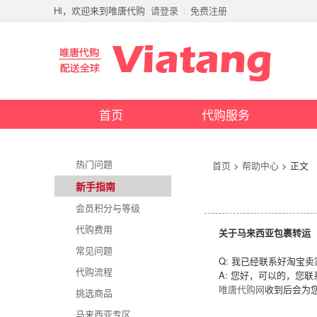
Hi，欢迎来到唯唐代购
请登录
免费注册
首页
代购服务
热门问题
首页
>
帮助中心
> 正文
新手指南
会员积分与等级
代购费用
关于马来西亚包裹转运
常见问题
Q: 我已经联系好淘宝
代购流程
A: 您好，可以的，您
唯唐代购网
收到后会为
挑选商品
马来西亚包裹转运 马来西亚淘宝 
马来西亚专区