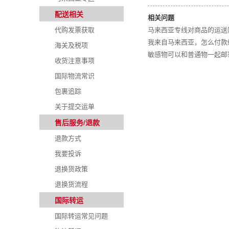
配送相关
相关问题
代购发票获取
马来西亚专线对商品的运送
我来自马来西亚，怎么付款
海关及税项
敏感物可以和普通物一起邮
收货注意事项
国际物流常识
包裹追踪
关于提交运单
售后服务/退款
退款方式
我要投诉
退换货政策
退换货流程
国际转运
国际转运常见问题