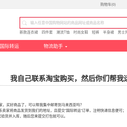
购物车(
0
)
新款连衣裙
四件套
潮流T恤
时尚女鞋
短裤
半身裙
男士
国际转运
物流助手
我自己联系淘宝购买，然后你们帮我
卖家，买好商品了，可以帮我集中邮寄到马来西亚吗？
联系卖家将商品发货到我们的地址，且提交”国际转运“订单，注明快递信息便可；
您验货并入库，随后您来提交打包就可以。
马来西亚代购 daigou taobao