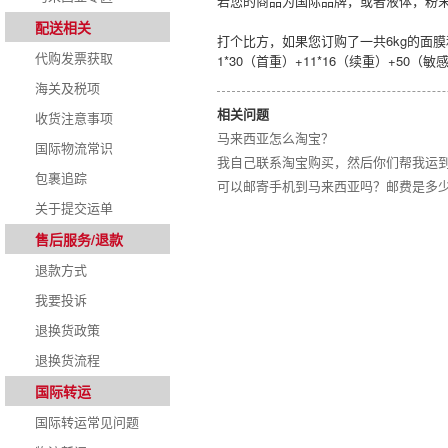
若您的商品为国际品牌，或者液体，粉末
配送相关
打个比方，如果您订购了一共6kg的面
代购发票获取
1*30（首重）+11*16（续重）+50（敏
海关及税项
相关问题
收货注意事项
马来西亚怎么淘宝？
国际物流常识
我自己联系淘宝购买，然后你们帮我运
包裹追踪
可以邮寄手机到马来西亚吗？邮费是多
关于提交运单
售后服务/退款
退款方式
我要投诉
退换货政策
退换货流程
国际转运
国际转运常见问题