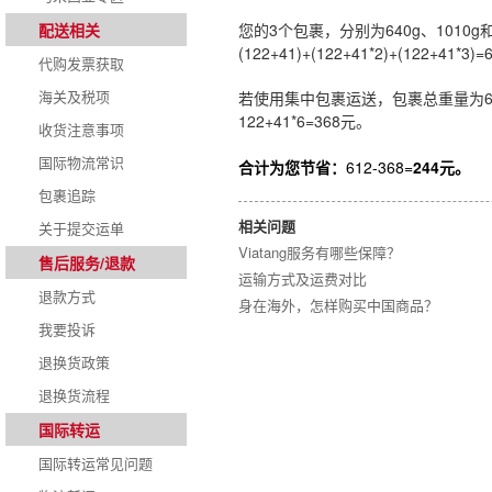
配送相关
您的3个包裹，分别为640g、1010g
(122+41)+(122+41*2)+(122+41*3)
代购发票获取
海关及税项
若使用集中包裹运送，包裹总重量为640g
122+41*6=368元。
收货注意事项
国际物流常识
合计
为您节省：
612-368=
244元
。
包裹追踪
相关问题
关于提交运单
Viatang服务有哪些保障？
售后服务/退款
运输方式及运费对比
退款方式
身在海外，怎样购买中国商品？
我要投诉
退换货政策
退换货流程
国际转运
国际转运常见问题