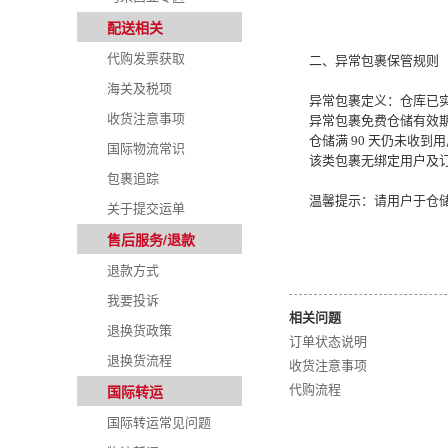
配送相关
代购发票获取
二、异常包裹保管规则
海关及税项
异常包裹定义：仓库已
收货注意事项
异常包裹免费仓储有效期
仓储满 90 天仍未收
国际物流常识
该类包裹无绑定用户及
包裹追踪
温馨提示：请用户于仓
关于提交运单
售后服务/退款
退款方式
我要投诉
相关问题
退换货政策
订单状态说明
退换货流程
收货注意事项
代购流程
国际转运
国际转运常见问题