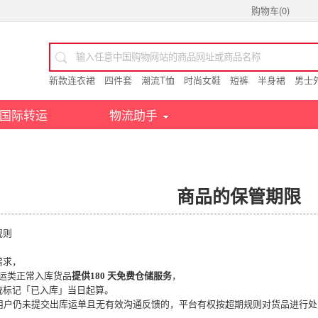
购物车(
0
)
新款连衣裙
四件套
潮流T恤
时尚女鞋
短裤
半身裙
男士
国际转运
物流助手
商品的保管期限
规则
需求，
、转运类正常入库货品
提供
180 天免费仓储服务
，
统标记「已入库」当日起算。
日，用户仍未提交出库运单且无有效沟通反馈的，平台有权按超期规则对货品进行