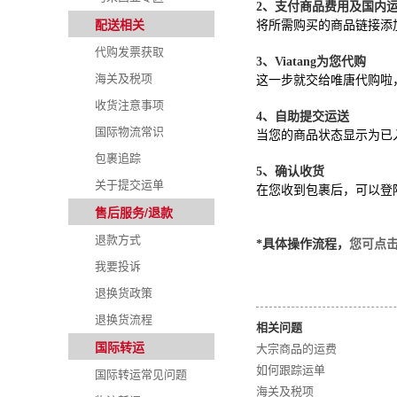
2
、
支付商品费用及国内
配送相关
将所需购买的商品链接添
代购发票获取
3
、
Viatang
为您代购
海关及税项
这一步就交给唯唐代购啦
收货注意事项
4
、
自助提交运送
国际物流常识
当您的商品状态显示为已
包裹追踪
5
、
确认收货
关于提交运单
在您收到包裹后，可以登
售后服务/退款
退款方式
*具体操作流程，
您可点
我要投诉
退换货政策
退换货流程
相关问题
国际转运
大宗商品的运费
如何跟踪运单
国际转运常见问题
海关及税项