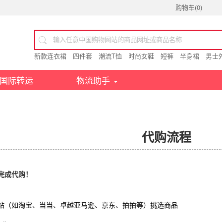
购物车(
0
)
新款连衣裙
四件套
潮流T恤
时尚女鞋
短裤
半身裙
男士
国际转运
物流助手
代购流程
完成代购！
站（如淘宝、当当、卓越亚马逊、京东、拍拍等）挑选商品