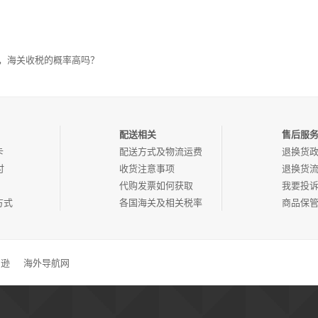
，海关收税的概率高吗？
配送相关
售后服
卡
配送方式及物流运费
退换货
付
收货注意事项
退换货
代购发票如何获取
我要投
方式
各国海关及相关税率
商品保
马逊
海外导航网