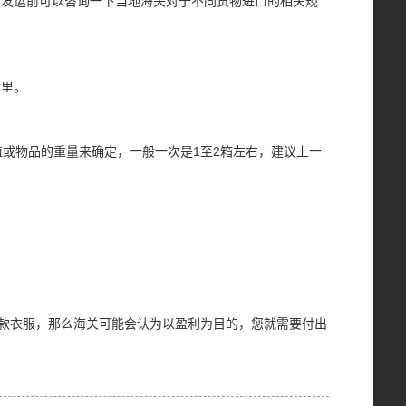
裹发运前可以咨询一下当地海关对于不同货物进口的相关规
家里。
值或物品的重量来确定，一般一次是
1
至
2
箱左右，建议上一
款衣服，那么海关可能会认为以盈利为目的，您就需要付出