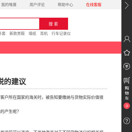
我的唯唐
用户评论
帮助中心
在线客服
外套
新款男鞋
墙纸
耳机
行车记录仪
税的建议
达客户所在国家的海关时，被告知要缴纳与货物实际价值很
0
税的产生呢？