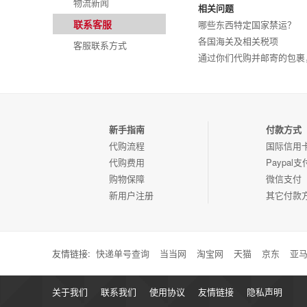
物流新闻
相关问题
联系客服
哪些东西特定国家禁运？
各国海关及相关税项
客服联系方式
通过你们代购并邮寄的包裹
新手指南
付款方式
代购流程
国际信用
代购费用
Paypal支
购物保障
微信支付
新用户注册
其它付款
友情链接:
快递单号查询
当当网
淘宝网
天猫
京东
亚
关于我们
联系我们
使用协议
友情链接
隐私声明