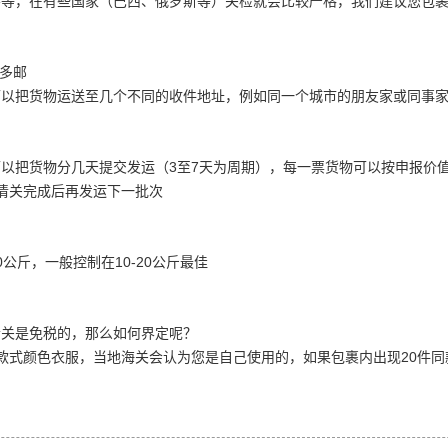
不等，在有些国家（巴西、俄罗斯等）关检就会比较严格，我们建议您包
多邮
可以把货物运送至几个不同的收件地址，例如同一个城市的朋友家或同事
可以把货物分几天提交发运（
3
至
7
天为周期），每一票货物可以按申报价
清关完成后再发运下一批次
0
公斤，一般控制在
10-20
公斤最佳
清关是免税的，那么如何界定呢？
款式颜色衣服，当地海关会认为您是自己使用的，如果包裹内出现
20
件同