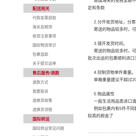
各国海关的免税金额
配送相关
定和条款
代购发票获取
2.
分开收货地址，分票
海关及税项
寄送的物品较多时，
收货注意事项
3.
错开发货时间。
国际物流常识
寄送的物品较多时，
包裹追踪
批次出运的包裹顺利进口
关于提交运单
售后服务/退款
4.
控制货物单件重量。
单箱重量建议不超过
2
退款方式
我要投诉
5.
物品属性
退换货政策
一般生活用品类进口
例如包裹内有
5
件不同
退换货流程
较高的税金了
国际转运
国际转运常见问题