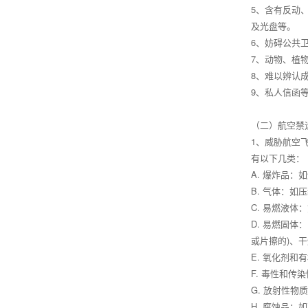
5、含有反动
及光盘等。
6、妨碍公共
7、动物、植
8、难以辨认
9、私人信函
（二）航空禁
1、威胁航空
有以下几类：
A. 爆炸品：
B. 气体：如
C. 易燃液
D. 易燃固
或片擦的)、
E. 氧化剂
F. 毒性和
G. 放射性物
H. 腐蚀品：