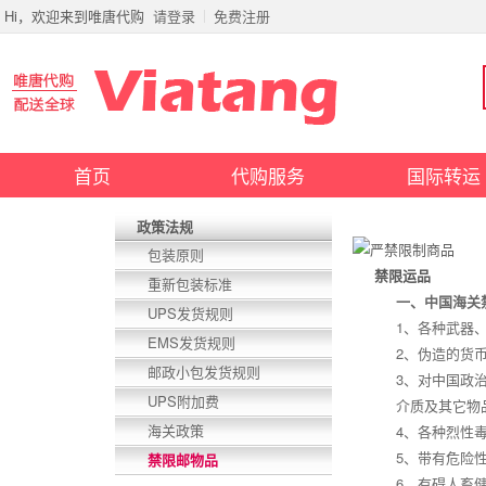
Hi，欢迎来到唯唐代购
请登录
免费注册
首页
代购服务
国际转运
政策法规
包装原则
禁限运品
重新包装标准
一、中国海关
UPS发货规则
1、各种武器
EMS发货规则
2、伪造的货
邮政小包发货规则
3、对中国政
UPS附加费
介质及其它物
海关政策
4、各种烈性
5、带有危险
禁限邮物品
6、有碍人畜