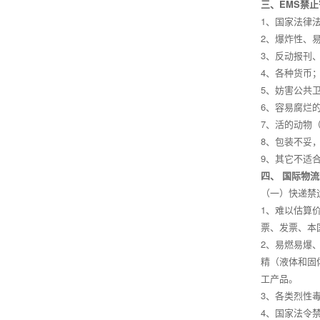
三、EMS禁
1、国家法律
2、爆炸性、
3、反动报刊
4、各种货币
5、妨害公共
6、容易腐烂
7、活的动物
8、包装不妥
9、其它不适
四、 国际物
（一）快递禁
1、难以估算
票、发票、本
2、易燃易爆
精（液体和固
工产品。
3、各类烈性
4、国家法令