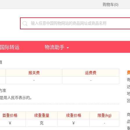
购物车(
0
)
国际转运
物流助手
算
报关费
运费费
-
-
为准
部是用人民币表示的。
区
首重价格
续重重量
续重价格
限重(kg)
￥
克
￥
-