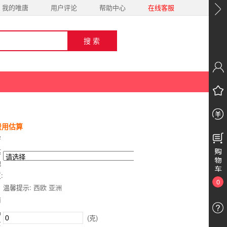
我的唯唐
用户评论
帮助中心
在线客服
费用估算
寄
达
地
:
0
温馨提示:
西欧
亚洲
商
品
(克)
重